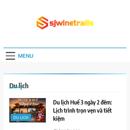
Skip
to
content
Sjwinetrails.com
Website kiến thức bổ ích hằng ngày
MENU
Du lịch
Du lịch Huế 3 ngày 2 đêm:
Lịch trình trọn vẹn và tiết
kiệm
DU LỊCH