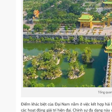
Tổng quan
Điểm khác biệt của Đại Nam nằm ở việc kết hợp hài hò
các hoạt động giải trí hiện đại. Chính sự đa dạng nà