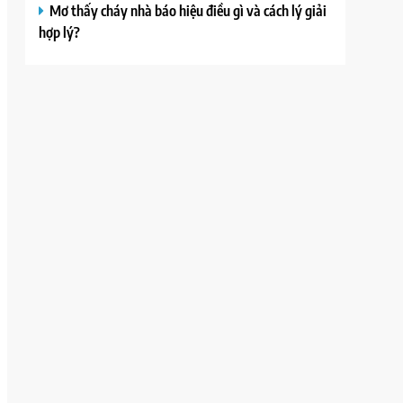
Mơ thấy cháy nhà báo hiệu điều gì và cách lý giải
hợp lý?