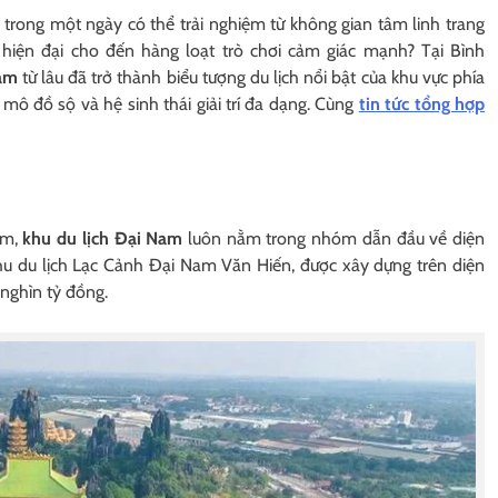
trong một ngày có thể trải nghiệm từ không gian tâm linh trang
 hiện đại cho đến hàng loạt trò chơi cảm giác mạnh? Tại Bình
Nam
từ lâu đã trở thành biểu tượng du lịch nổi bật của khu vực phía
mô đồ sộ và hệ sinh thái giải trí đa dạng. Cùng
tin tức tổng hợp
am,
khu du lịch Đại Nam
luôn nằm trong nhóm dẫn đầu về diện
Khu du lịch Lạc Cảnh Đại Nam Văn Hiến, được xây dựng trên diện
nghìn tỷ đồng.