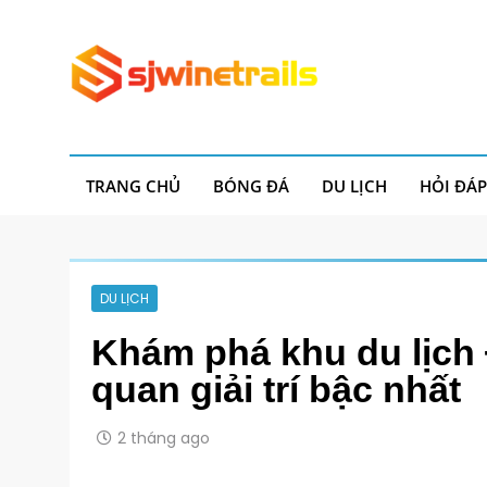
Skip
to
content
Sjwinetrails.com
Website kiến thức bổ ích hằng ngày
TRANG CHỦ
BÓNG ĐÁ
DU LỊCH
HỎI ĐÁP
DU LỊCH
Khám phá khu du lịch 
quan giải trí bậc nhất
2 tháng ago