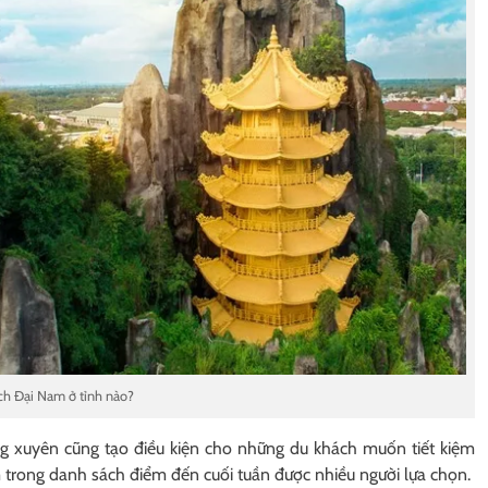
ch Đại Nam ở tỉnh nào?
ờng xuyên cũng tạo điều kiện cho những du khách muốn tiết kiệm
ằm trong danh sách điểm đến cuối tuần được nhiều người lựa chọn.