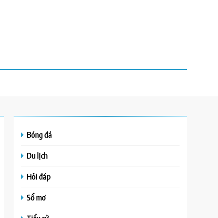
Bóng đá
Du lịch
Hỏi đáp
Sổ mơ