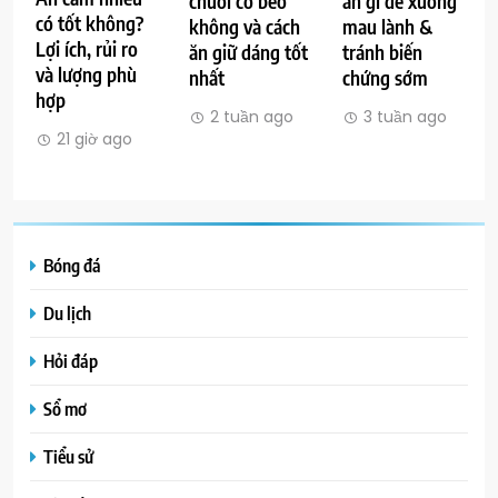
chuối có béo
ăn gì để xương
có tốt không?
không và cách
mau lành &
Lợi ích, rủi ro
ăn giữ dáng tốt
tránh biến
và lượng phù
nhất
chứng sớm
hợp
2 tuần ago
3 tuần ago
21 giờ ago
Bóng đá
Du lịch
Hỏi đáp
Sổ mơ
Tiểu sử