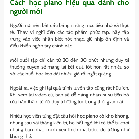
Cách học piano hiệu quả dành cho
người mới
Người mới nên bắt đầu bằng những mục tiêu nhỏ và thực
tế. Thay vì nghĩ đến các tác phẩm phức tạp, hãy tập
trung vào việc nhận biết nốt nhạc, giữ nhịp ổn định và
điều khiển ngón tay chính xác.
Mỗi buổi tập chỉ cần từ 20 đến 30 phút nhưng duy trì
thường xuyên sẽ mang lại kết quả tốt hơn rất nhiều so
với các buổi học kéo dài nhiều giờ rồi ngắt quãng.
Ngoài ra, việc ghi lại quá trình luyện tập cũng rất hữu ích.
Khi xem lại video cũ, bạn sẽ dễ dàng nhận ra sự tiến bộ
của bản thân, từ đó duy trì động lực trong thời gian dài.
Nhiều học viên từng đặt câu hỏi
học piano có khó không
,
nhưng sau vài tháng kiên trì, họ bất ngờ khi có thể tự chơi
những bản nhạc mình yêu thích mà trước đó tưởng như
không thể.