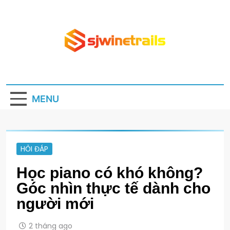
Skip
to
content
Sjwinetrails.com
Website kiến thức bổ ích hằng ngày
MENU
HỎI ĐÁP
Học piano có khó không?
Góc nhìn thực tế dành cho
người mới
2 tháng ago