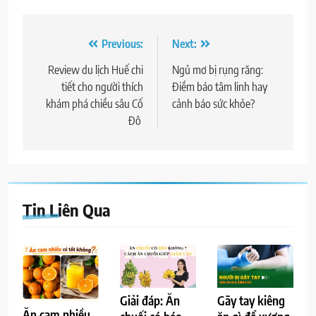
Điều
Previous:
Next:
hướng
Review du lịch Huế chi
Ngủ mơ bị rụng răng:
tiết cho người thích
Điềm báo tâm linh hay
bài
khám phá chiều sâu Cố
cảnh báo sức khỏe?
viết
Đô
Tin Liên Qua
Giải đáp: Ăn
Gãy tay kiêng
Ăn cam nhiều