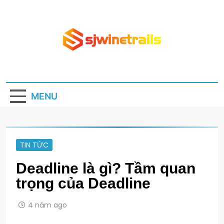
Skip
to
content
Sjwinetrails.com
Website kiến thức bổ ích hằng ngày
MENU
TIN TỨC
Deadline là gì? Tầm quan
trọng của Deadline
4 năm ago