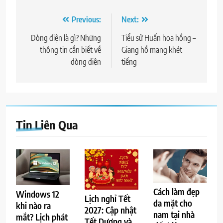
Điều
Previous:
Next:
hướng
Dòng điện là gì? Những
Tiểu sử Huấn hoa hồng –
thông tin cần biết về
Giang hồ mạng khét
bài
dòng điện
tiếng
viết
Tin Liên Qua
Cách làm đẹp
Windows 12
Lịch nghỉ Tết
da mặt cho
khi nào ra
2027: Cập nhật
nam tại nhà
mắt? Lịch phát
Tết Dương và